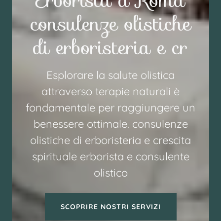
Erborista a Roma
consulenze olistiche
di erboristeria e cr
Esplorare la salute olistica
attraverso terapie naturali è
fondamentale per raggiungere un
benessere ottimale. consulenze
olistiche di erboristeria e crescita
spirituale erborista e consulente
olistico
SCOPRIRE NOSTRI SERVIZI